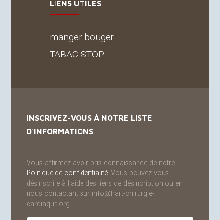
LIENS UTILES
manger bouger
TABAC
STOP
INSCRIVEZ-VOUS À NOTRE LISTE
D'INFORMATIONS
Vous affirmez avoir pris connaissance de notre
Politique de confidentialité
. Vous pouvez vous
désinscrire à l'aide des liens de désincription ou en
nous contactant sur info@hart-chirurgie-
cardiaque.org