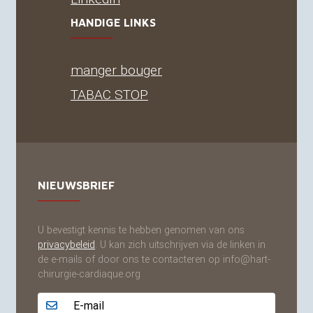
HANDIGE LINKS
manger bouger
TABAC
STOP
NIEUWSBRIEF
U bevestigt kennis te hebben genomen van ons
privacybeleid
. U kan zich uitschrijven via de linken in
de e-mails of door ons te contacteren op info@hart-
chirurgie-cardiaque.org
Adresse email...