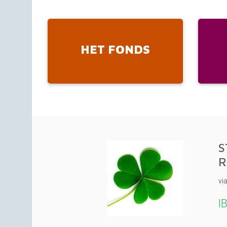
HET FONDS
S
R
vi
I