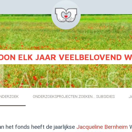
OON ELK JAAR VEELBELOVEND 
ONDERZOEK
ONDERZOEKSPROJECTEN ZOEKEN... SUBSIDIES
J
n het fonds heeft de jaarlijkse
Jacqueline Bernheim
W