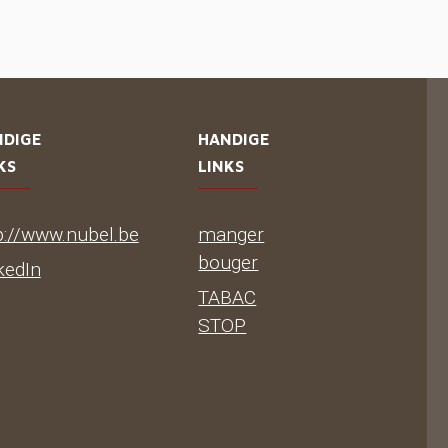
NDIGE
HANDIGE
KS
LINKS
p://www.nubel.be
manger
bouger
kedIn
TABAC
STOP