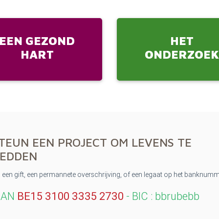
EEN GEZOND
HET
HART
ONDERZOE
TEUN
EEN
PROJECT
OM
LEVENS
TE
EDDEN
a een gift, een permannete overschrijving, of een legaat op het banknum
BAN
BE15
3100 3335 2730
-
BIC
: bbrubebb