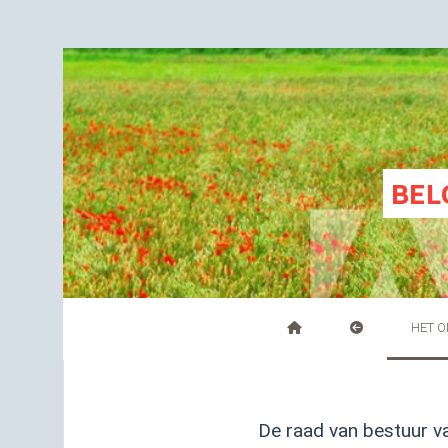
BEL
HET 
De raad van bestuur va