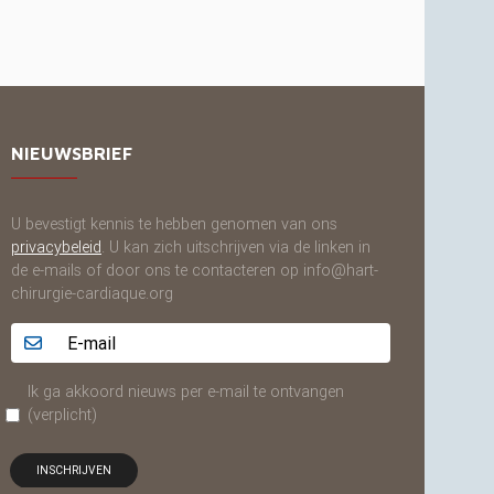
NIEUWSBRIEF
U bevestigt kennis te hebben genomen van ons
privacybeleid
. U kan zich uitschrijven via de linken in
de e-mails of door ons te contacteren op info@hart-
chirurgie-cardiaque.org
Adresse email...
Ik ga akkoord nieuws per e-mail te ontvangen
(verplicht)